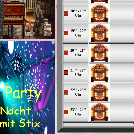
18°° - 19°°
Uhr
19°° - 20°°
Uhr
20°° - 21°°
Uhr
21°° - 22°°
Uhr
22°° - 23°°
Uhr
23°° - 24°°
Uhr