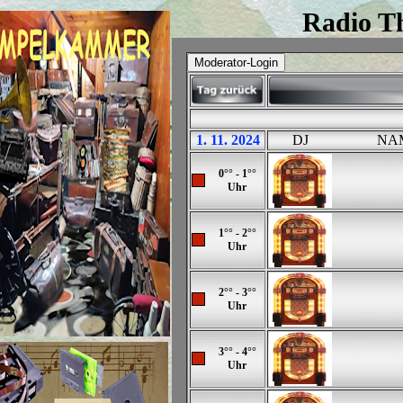
Radio Th
1. 11. 2024
DJ
NA
0°° - 1°°
Uhr
1°° - 2°°
Uhr
2°° - 3°°
Uhr
3°° - 4°°
Uhr