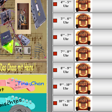
4°° - 5°°
Uhr
5°° - 6°°
Uhr
6°° - 7°°
Uhr
7°° - 8°°
Uhr
8°° - 9°°
Uhr
9°° - 10°°
Uhr
10°° - 11°°
Uhr