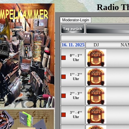
Radio Th
16. 11. 2025
DJ
NA
0°° - 1°°
Uhr
1°° - 2°°
Uhr
2°° - 3°°
Uhr
3°° - 4°°
Uhr