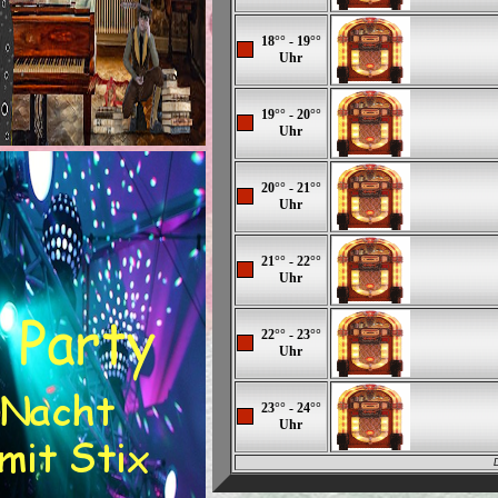
18°° - 19°°
Uhr
19°° - 20°°
Uhr
20°° - 21°°
Uhr
21°° - 22°°
Uhr
22°° - 23°°
Uhr
23°° - 24°°
Uhr