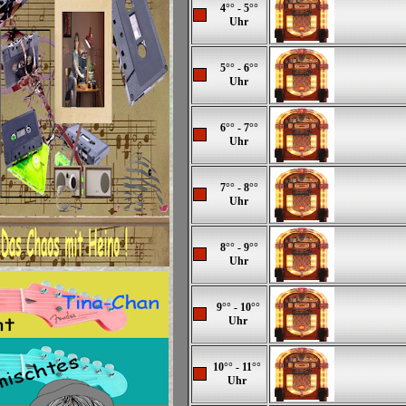
4°° - 5°°
Uhr
5°° - 6°°
Uhr
6°° - 7°°
Uhr
7°° - 8°°
Uhr
8°° - 9°°
Uhr
9°° - 10°°
Uhr
10°° - 11°°
Uhr