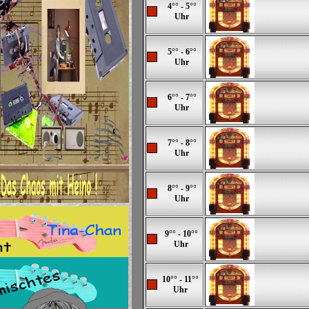
4°° - 5°°
Uhr
5°° - 6°°
Uhr
6°° - 7°°
Uhr
7°° - 8°°
Uhr
8°° - 9°°
Uhr
9°° - 10°°
Uhr
10°° - 11°°
Uhr