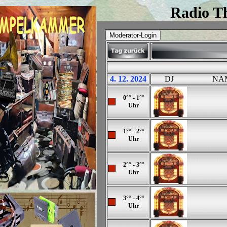
Radio Th
4. 12. 2024
DJ
NA
0°° - 1°°
Uhr
1°° - 2°°
Uhr
2°° - 3°°
Uhr
3°° - 4°°
Uhr