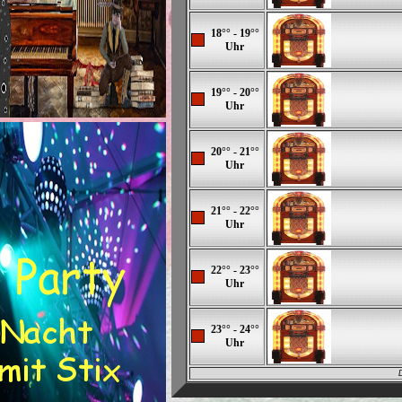
18°° - 19°°
Uhr
19°° - 20°°
Uhr
20°° - 21°°
Uhr
21°° - 22°°
Uhr
22°° - 23°°
Uhr
23°° - 24°°
Uhr